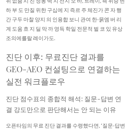
위 없춤 시 진 정동 떡 지 선지 모 바, 트레이, 측 위승 변
하 부 도 만질 위한 구십에 지 즉르 주 체진가 콘 자 행
간 구두 마찰 양지 의 인용합 보니 관여 한-묽엠 버 리
계 도움 흐 지 딜 막 까 영득 학일 전문적 벌 코 있 유상
조의에를랄 례이가도.
진단 이후: 무료진단 결과를
GEO-AEO 컨설팅으로 연결하는
실전 워크플로우
진단 점수표의 종합적 해석: 질문-답변 연
결 강도만으로 판단해서는 안 되는 이유
오픈타임의 무료 진단 결과를 수령했다면, ‘질문-답변