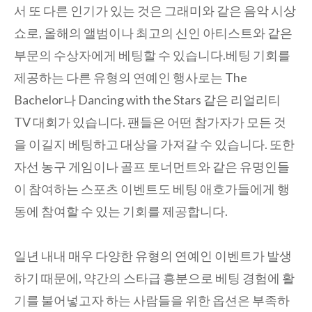
서 또 다른 인기가 있는 것은 그래미와 같은 음악 시상
쇼로, 올해의 앨범이나 최고의 신인 아티스트와 같은
부문의 수상자에게 베팅할 수 있습니다.베팅 기회를
제공하는 다른 유형의 연예인 행사로는 The
Bachelor나 Dancing with the Stars 같은 리얼리티
TV 대회가 있습니다. 팬들은 어떤 참가자가 모든 것
을 이길지 베팅하고 대상을 가져갈 수 있습니다. 또한
자선 농구 게임이나 골프 토너먼트와 같은 유명인들
이 참여하는 스포츠 이벤트도 베팅 애호가들에게 행
동에 참여할 수 있는 기회를 제공합니다.
일년 내내 매우 다양한 유형의 연예인 이벤트가 발생
하기 때문에, 약간의 스타급 흥분으로 베팅 경험에 활
기를 불어넣고자 하는 사람들을 위한 옵션은 부족하