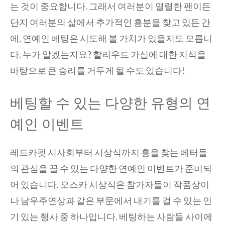
는 것이 중요합니다. 그래서 여러분이 열렬한 팬이든
단지 여러분의 삶에서 추가적인 흥분을 찾고 있든 간
에, 연예인 베팅은 시도해 볼 가치가 있을지도 모릅니
다. 누가 알겠는지요? 할리우드 가십에 대한 지식을
바탕으로 큰 승리를 거두게 될 수도 있습니다!
베팅할 수 있는 다양한 유형의 연
예인 이벤트
레드카펫 시사회부터 시상식까지 흥을 찾는 베터들
의 관심을 끌 수 있는 다양한 연예인 이벤트가 준비되
어 있습니다. 오스카 시상식은 참가자들이 작품상이
나 남우주연상과 같은 부문에서 내기를 걸 수 있는 인
기 있는 행사 중 하나입니다. 베팅하는 사람들 사이에