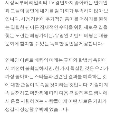
시상식부터 리얼리티 TV 경연까지 좋아하는 연예인
과 그들의 공연에 내기를 걸 기회가 부족하지 않아 보
입니다. 시청 경험에 추가적인 흥미를 더하기를 원하
는 열렬한 팬이든 잠재적인 수익을 위한 새로운 길을
찾는 노련한 베팅가이든, 유명인 이벤트 베팅은 대중
문화에 참여할 수 있는 독특한 방법을 제공합니다.
연예인 이벤트 베팅의 미래는 규제와 합법성 측면에
서 여전히 불확실하지만, 한 가지 확실한 것은 우리가
가장 좋아하는 스타들과 관련된 결과를 예측하는 것
에 대한 관심이 계속될 것이라는 것입니다. 기술이 계
속 발전하고 확장됨에 따라 다음 큰 할리우드 행사에
서 운을 시험하려는 사람들에게 어떤 새로운 기회가
생길지 상상할 수밖에 없습니다.