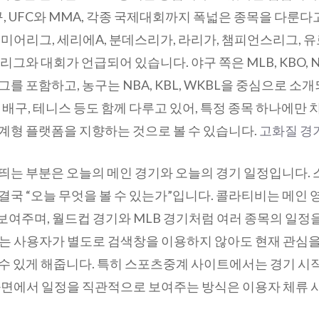
농구, UFC와 MMA, 각종 국제대회까지 폭넓은 종목을 다룬
리미어리그, 세리에A, 분데스리가, 라리가, 챔피언스리그, 유
리그와 대회가 언급되어 있습니다. 야구 쪽은 MLB, KBO, 
를 포함하고, 농구는 NBA, KBL, WKBL을 중심으로 소
골프, 배구, 테니스 등도 함께 다루고 있어, 특정 종목 하나에
계형 플랫폼을 지향하는 것으로 볼 수 있습니다.
고화질 경
띄는 부분은 오늘의 메인 경기와 오늘의 경기 일정입니다.
결국 “오늘 무엇을 볼 수 있는가”입니다. 콜라티비는 메인 
여주며, 월드컵 경기와 MLB 경기처럼 여러 종목의 일정
는 사용자가 별도로 검색창을 이용하지 않아도 현재 관심을
수 있게 해줍니다. 특히 스포츠중계 사이트에서는 경기 시
화면에서 일정을 직관적으로 보여주는 방식은 이용자 체류 
.