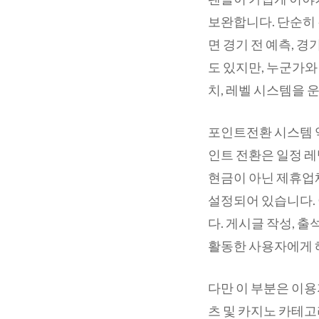
보완합니다. 단순히
면 경기 전 예측, 경
도 있지만, 누군가
치, 레벨 시스템을 
포인트전환 시스템 
인트 전환은 일정 레
현금이 아닌 제휴업체
설정되어 있습니다.
다. 게시글 작성, 출
활동한 사용자에게 
다만 이 부분은 이용
츠 및 카지노 카테고