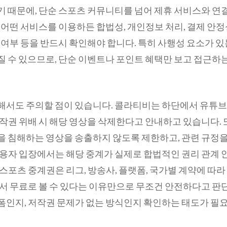
기 때문에, 단순 스포츠 커뮤니티를 넘어 제휴 서비스와 연
 어떤 서비스를 이용하든 합법성, 개인정보 처리, 결제 안정성
 여부 등을 반드시 확인해야 합니다. 특히 사행성 요소가 
질 수 있으므로, 단순 이벤트나 포인트 혜택만 보고 접근하
서도 주의할 점이 있습니다. 콜라티비는 하단에서 유튜브 
작권 위배 시 해당 영상을 삭제한다고 안내하고 있습니다.
을 침해하는 영상을 송출하지 않도록 제한하고, 관련 규정
이용자 입장에서는 해당 중계가 실제로 합법적인 권리 관계 
스포츠 중계권은 리그, 방송사, 플랫폼, 국가별 계약에 따라
라서 무료로 볼 수 있다는 이유만으로 무조건 안전하다고 판
폼인지, 저작권 문제가 없는 방식인지 확인하는 태도가 필