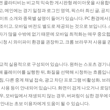
면 콜라티비는 비교적 익숙한 게시판형 레이아웃을 사용합
, 메인에는 경기 일정과 로그인 영역, 픽스터 최신 글, 공
이트 소개와 종목별 설명이 들어가 있습니다. PC 환경에서
구조이고, 모바일 버전도 별도로 제공되는 것으로 보입니다.
가 많을 수밖에 없기 때문에 모바일 최적화는 매우 중요합
시청 시 와이파이 환경을 권장하고, 크롬 브라우저 사용을 
비교적 실용적으로 구성되어 있습니다. 원하는 스포츠 경기나
해 플레이어를 실행한 뒤, 화질을 선택해 시청하는 흐름입니
침, 다른 중계 채널 접속, 광고 차단 프로그램 비활성화, 브
전 사용 등이 안내되어 있습니다. 화면이 검게 나오거나 로딩
우, 모바일에서 재생되지 않는 경우, 버퍼링이 심한 경우에
 안내는 초보 이용자에게 도움이 될 수 있습니다.