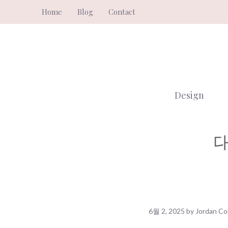
Skip
Home
Blog
Contact
to
content
Design
6월 2, 2025
by
Jordan Col